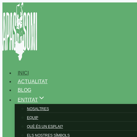
Vés
al
contingut
INICI
ACTUALITAT
BLOG
ENTITAT
NOSALTRES
EQUIP
QUÈ ÉS UN ESPLAI?
ELS NOSTRES SÍMBOLS