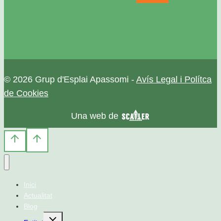
© 2026 Grup d'Esplai Apassomi -
Avís Legal i Polítca
de Cookies
Una web de
Inici
Actualitat
Blog
Alterna