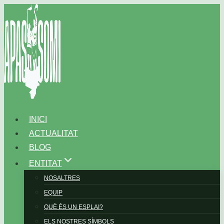
Vés
al
contingut
INICI
ACTUALITAT
BLOG
ENTITAT
NOSALTRES
EQUIP
QUÈ ÉS UN ESPLAI?
ELS NOSTRES SÍMBOLS