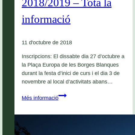
2018/2019 – Tota la
informació
11 d'octubre de 2018
Inscripcions: El dissabte dia 27 d’octubre a
la Plaça Europa de les Borges Blanques
durant la festa d’inici de curs i el dia 3 de
novembre al local d’activitats abans…
Grup
Més informació
de
Joves
curs
2018/2019