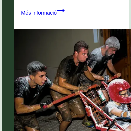
Estiu
Més informació
Apassomi
2025
Minicasals,
Colònies
i
Campaments