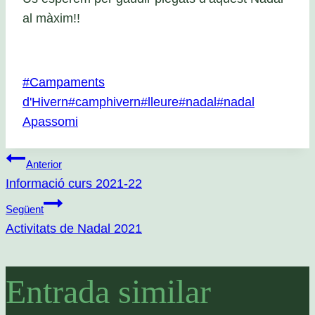
al màxim!!
Etiquetes
#
Campaments
d'entrada
d'Hivern
#
camphivern
#
lleure
#
nadal
#
nadal
Apassomi
Navegació
Anterior
Informació curs 2021-22
Següent
d'entrades
Activitats de Nadal 2021
Entrada similar