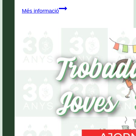
Sortida
Més informació
Font
Vella