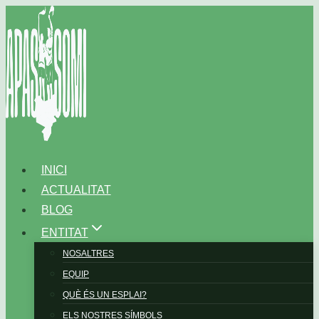
Vés
al
contingut
INICI
ACTUALITAT
BLOG
ENTITAT
NOSALTRES
EQUIP
QUÈ ÉS UN ESPLAI?
ELS NOSTRES SÍMBOLS