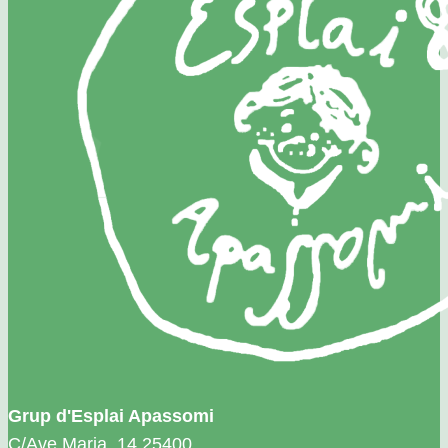
Grup d'Esplai Apassomi
C/Ave Maria, 14 25400