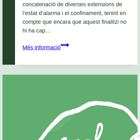
concatenació de diverses extensions de
l’estat d’alarma i el confinament, tenint en
compte que encara que aquest finalitzi no
hi ha cap…
Ajornada
Més informació
la
celebració
dels
30
anys
de
l’Esplai
Apassomi