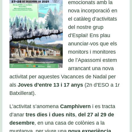
emocionats amb la
nova incorporació en
el catàleg d’activitats
del nostre grup
d’Esplai! Ens plau
anunciar-vos que els
monitors i monitores
de l’Apassomi estem
arrancant una nova
activitat per aquestes Vacances de Nadal per
als
Joves d’entre 13 i 17 anys
(2n d’ESO a 1r
Batxillerat).
L’activitat s’anomena
Camphivern
i es tracta
d’anar
tres dies i dues nits
,
del 27 al 29 de
desembre
, en una casa de colònies a la
muntanya, per viure una
nova experiència