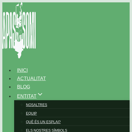
Vés
al
contingut
INICI
ACTUALITAT
BLOG
ENTITAT
NOSALTRES
EQUIP
QUÈ ÉS UN ESPLAI?
ELS NOSTRES SÍMBOLS