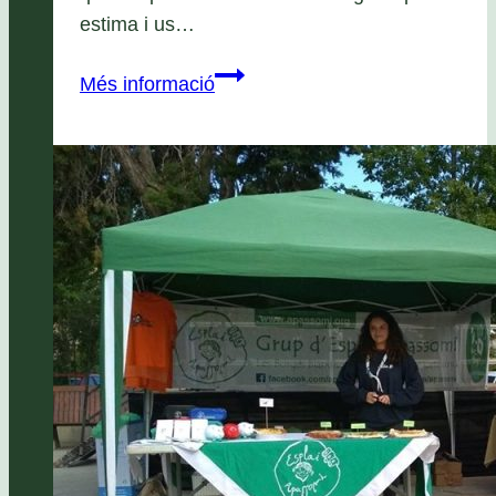
estima i us…
Bon
Més informació
Nadal,
any
nou
i
informació
pel
pròxim
any