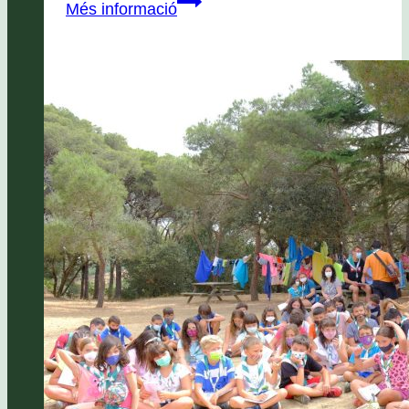
Casals
Més informació
de
Setmana
Santa
2025