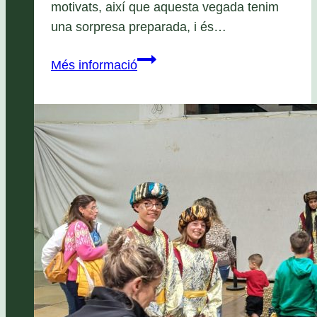
motivats, així que aquesta vegada tenim
una sorpresa preparada, i és…
Trobada
Més informació
amb
l’Esplai
Albatros,
dia
17
de
novembre
de
2018