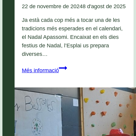
22 de novembre de 2024
8 d'agost de 2025
Ja està cada cop més a tocar una de les
tradicions més esperades en el calendari,
el Nadal Apassomi. Encaixat en els dies
festius de Nadal, l’Esplai us prepara
diverses…
Parc
Més informació
de
Nadal
i
Gran
Cagada
del
Tió
2024