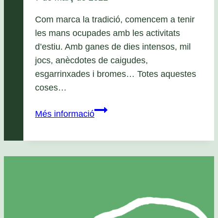
Com marca la tradició, comencem a tenir
les mans ocupades amb les activitats
d’estiu. Amb ganes de dies intensos, mil
jocs, anècdotes de caigudes,
esgarrinxades i bromes… Totes aquestes
coses…
Estiu
Més informació
Apassomi
2022:
Colònies,
Campaments
i
Mini
Casals!