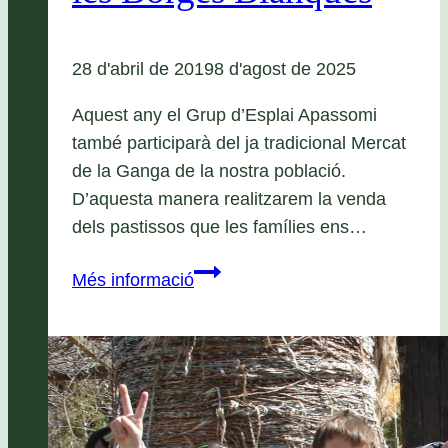
28 d'abril de 2019
8 d'agost de 2025
Aquest any el Grup d’Esplai Apassomi
també participarà del ja tradicional Mercat
de la Ganga de la nostra població.
D’aquesta manera realitzarem la venda
dels pastissos que les famílies ens…
Mercat
Més informació
de
la
Ganga
de
les
Borges