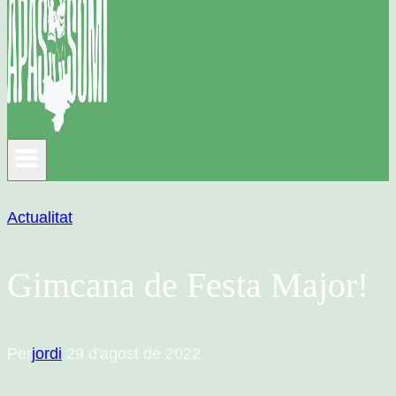
Actualitat
Gimcana de Festa Major!
Per
jordi
29 d'agost de 2022