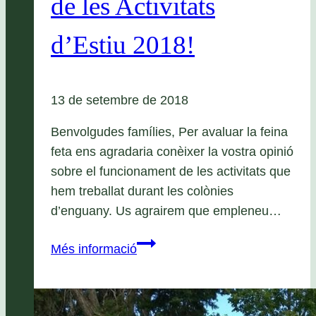
de les Activitats
d’Estiu 2018!
13 de setembre de 2018
Benvolgudes famílies, Per avaluar la feina
feta ens agradaria conèixer la vostra opinió
sobre el funcionament de les activitats que
hem treballat durant les colònies
d’enguany. Us agrairem que empleneu…
Enquesta
Més informació
de
Valoració
de