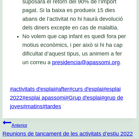
suposarà el retorn del 90% de l’import
pagat. Si la baixa es produeix 15 dies
abans de l’activitat no hi haurà devolució
dels diners excepte en cas de malaltia.
No volem que cap infant es quedi fora per
motius econòmics, i per això si hi ha cap
dificultat d’aquest tipus, us animem a fer
un correu a
presidencia@apassomi.org
.
Etiquetes
#
activitats d'esplai
#
after
#
curs d'esplai
#
esplai
d'entrada
2022
#
esplai apassomi
#
Grup d'esplai
#
grup de
joves
#
matins
#
tardes
Navegació
Anterior
Reunions de tancament de les activitats d’estiu 2022