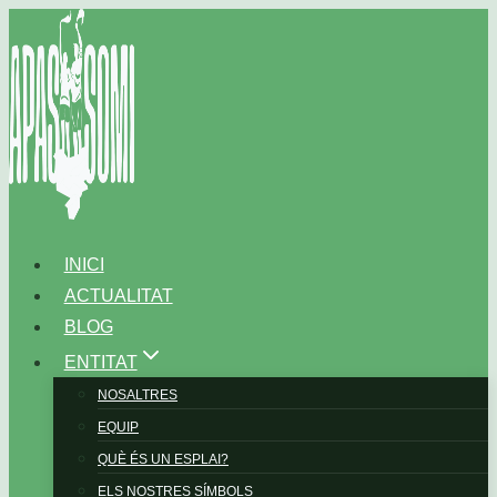
Vés
al
contingut
INICI
ACTUALITAT
BLOG
ENTITAT
NOSALTRES
EQUIP
QUÈ ÉS UN ESPLAI?
ELS NOSTRES SÍMBOLS