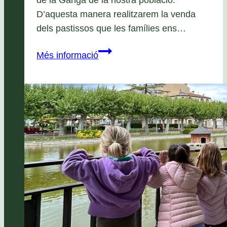
D’aquesta manera realitzarem la venda
dels pastissos que les famílies ens…
Mercat
Més informació
de
la
Ganga
de
les
Borges
Blanques