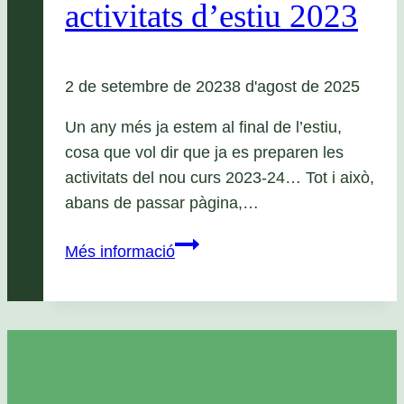
activitats d’estiu 2023
2 de setembre de 2023
8 d'agost de 2025
Un any més ja estem al final de l’estiu,
cosa que vol dir que ja es preparen les
activitats del nou curs 2023-24… Tot i això,
abans de passar pàgina,…
Tancament
Més informació
de
les
activitats
d’estiu
2023