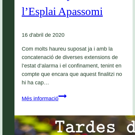
l’Esplai Apassomi
16 d'abril de 2020
Com molts haureu suposat ja i amb la
concatenació de diverses extensions de
l’estat d’alarma i el confinament, tenint en
compte que encara que aquest finalitzi no
hi ha cap…
Ajornada
Més informació
la
celebració
dels
30