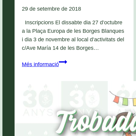
29 de setembre de 2018
Inscripcions El dissabte dia 27 d’octubre
a la Plaça Europa de les Borges Blanques
i dia 3 de novembre al local d’activitats del
c/Ave María 14 de les Borges…
Dissabtes
Més informació
d’Esplai
Curs
2018/19
—
Tota
la
informació