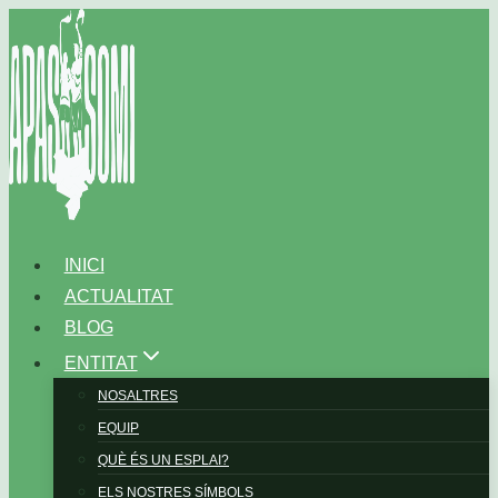
Vés
al
contingut
INICI
ACTUALITAT
BLOG
ENTITAT
NOSALTRES
EQUIP
QUÈ ÉS UN ESPLAI?
ELS NOSTRES SÍMBOLS