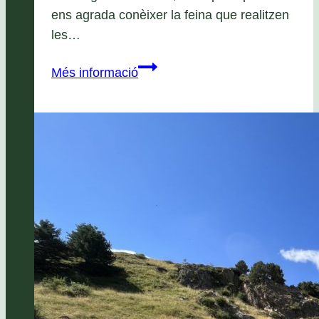
ens agrada conèixer la feina que realitzen
les…
A
Més informació
l’Esplai
anem
d’Excursió!,
Sortida
a
Ràdio
les
Borges