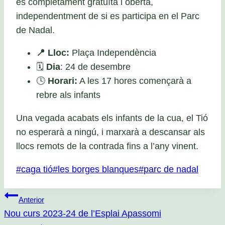
és completament gratuïta i oberta,
independentment de si es participa en el Parc
de Nadal.
📍
Lloc:
Plaça Independència
🗓️
Dia
: 24 de desembre
🕓
Horari:
A les 17 hores començarà a
rebre als infants
Una vegada acabats els infants de la cua, el Tió
no esperarà a ningú, i marxarà a descansar als
llocs remots de la contrada fins a l’any vinent.
Etiquetes
#
caga tió
#
les borges blanques
#
parc de nadal
d'entrada
Navegació
Anterior
Nou curs 2023-24 de l’Esplai Apassomi