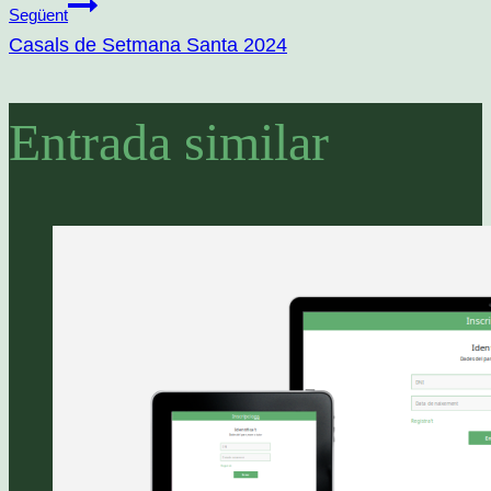
Següent
d'entrades
Casals de Setmana Santa 2024
Entrada similar