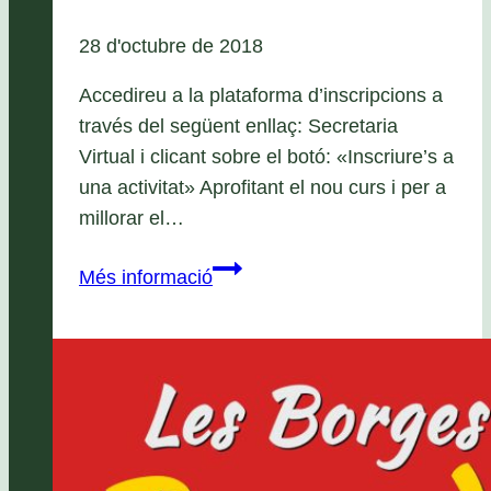
28 d'octubre de 2018
Accedireu a la plataforma d’inscripcions a
través del següent enllaç: Secretaria
Virtual i clicant sobre el botó: «Inscriure’s a
una activitat» Aprofitant el nou curs i per a
millorar el…
Nou
Més informació
software
d’inscripcions:
Guia
al
detall