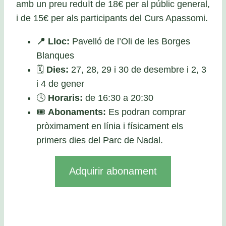
amb un preu reduït de 18€ per al públic general,
i de 15€ per als participants del Curs Apassomi.
📍
Lloc:
Pavelló de l’Oli de les Borges
Blanques
🗓️
Dies:
27, 28, 29 i 30 de desembre i 2, 3
i 4 de gener
🕓
Horaris:
de 16:30 a 20:30
🎟️
Abonaments:
Es podran comprar
pròximament en línia i físicament els
primers dies del Parc de Nadal.
Adquirir abonament