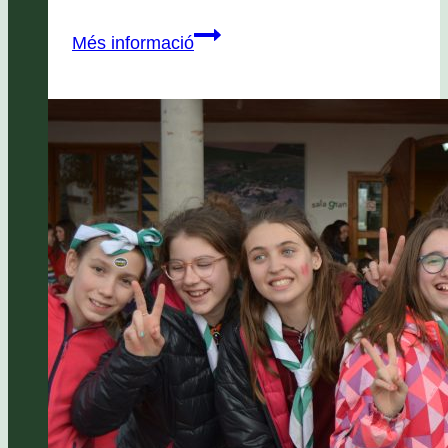
Parc
Més informació
de
Nadal
i
Caga
Tió
2018