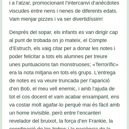
i a l’atzar, promocionant l’intercanvi d’anècdotes
viscudes entre nens i nenes de diferents edats.
Vam menjar pizzes i va ser divertidíssim!
Després del sopar, els infants es van dirigir cap
al punt de trobada on jo mateix, el Compte
d’Estruch, els vaig citar per a donar les notes i
poder felicitar a tots els alumnes per treure
unes puntuacions tan monstruoses; «Terrorífic»
era la nota mitjana en tots els grups. L’entrega
de notes es va veure truncada per l’aparició
d’en Bob, el meu vell enemic, i amb l’ajuda de
tot el cos docent el vam acabar enxampant, ens
va costar molt agafar-lo perquè mai és fàcil amb
un home invisible, però entre l’encanteri
revelador del bruixot, la força d’en Frankie, la
coordinació de les hidres i la paciència de la