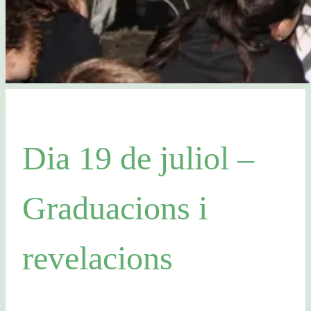
Dia 19 de juliol –
Graduacions i
revelacions