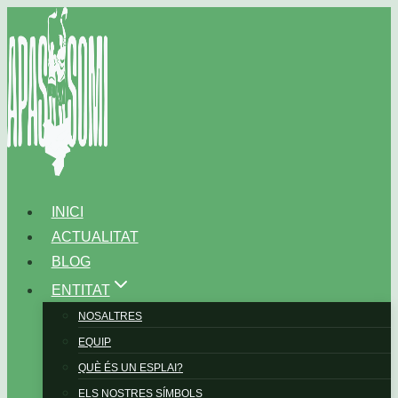
Vés
al
contingut
INICI
ACTUALITAT
BLOG
ENTITAT
NOSALTRES
EQUIP
QUÈ ÉS UN ESPLAI?
ELS NOSTRES SÍMBOLS