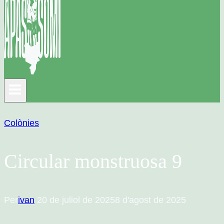
Colònies
Circular monstruosa 9
Per
ivan
20 de juliol de 2025
8 d'agost de 2025