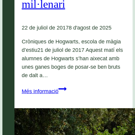
mil·lenari
22 de juliol de 2017
8 d'agost de 2025
Cròniques de Hogwarts, escola de màgia
d’estiu21 de juliol de 2017 Aquest matí els
alumnes de Hogwarts s’han aixecat amb
unes ganes boges de posar-se ben bruts
de dalt a…
Capítol
Més informació
7:
El
conjur
mil·lenari