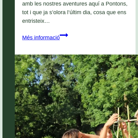
amb les nostres aventures aquí a Pontons,
tot i que ja s’olora l’últim dia, cosa que ens
entristeix…
Vuitè
Més informació
dia
de
colònies!