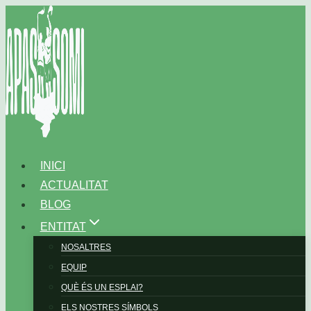
Vés
al
contingut
INICI
ACTUALITAT
BLOG
ENTITAT
NOSALTRES
EQUIP
QUÈ ÉS UN ESPLAI?
ELS NOSTRES SÍMBOLS