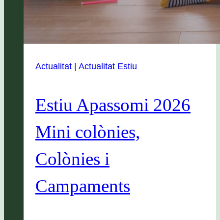
Actualitat
|
Actualitat Estiu
Estiu Apassomi 2026
Mini colònies,
Colònies i
Campaments