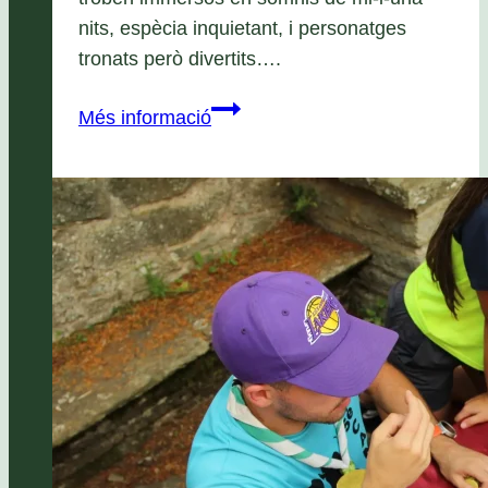
nits, espècia inquietant, i personatges
tronats però divertits….
2ª
Més informació
Aleia:
Sultà
el
magnànim