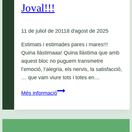
Joval!!!
11 de juliol de 2011
8 d'agost de 2025
Estimats i estimades pares i mares!!!
Quina llàstimaaa! Quina llàstima que amb
aquest bloc no puguem transmetre
l’emoció, l’alegria, els nervis, la satisfacció,
… que vam viure tots i totes en…
Èxit
Més informació
del
Festival
Internacional
de
Vila