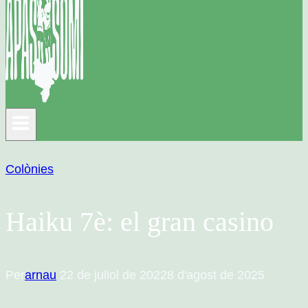
Colònies
Haiku 7è: el gran casino
Per
arnau
22 de juliol de 2022
8 d'agost de 2025