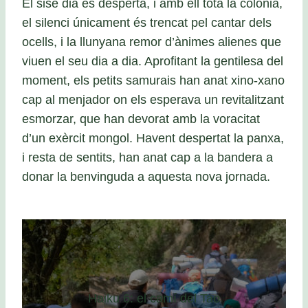
El sisè dia es desperta, i amb ell tota la colònia,
el silenci únicament és trencat pel cantar dels
ocells, i la llunyana remor d’ànimes alienes que
viuen el seu dia a dia. Aprofitant la gentilesa del
moment, els petits samurais han anat xino-xano
cap al menjador on els esperava un revitalitzant
esmorzar, que han devorat amb la voracitat
d’un exèrcit mongol. Havent despertat la panxa,
i resta de sentits, han anat cap a la bandera a
donar la benvinguda a aquesta nova jornada.
Haiku 6: el camí del Tao