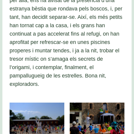
per allà, ens ha avisat de la presència d’una
estranya bèstia que rondava pels boscos, i, per
tant, han decidit separar-se. Així, els més petits
han tornat cap a la casa, i els grans han
continuat a pas accelerat fins al refugi, on han
aprofitat per refrescar-se en unes piscines
properes i muntar tendes, i ja a la nit, trobar el
tresor místic on s’amaga els secrets de
l’origami, i contemplar, finalment, el
pampallugueig de les estrelles. Bona nit,
exploradors.