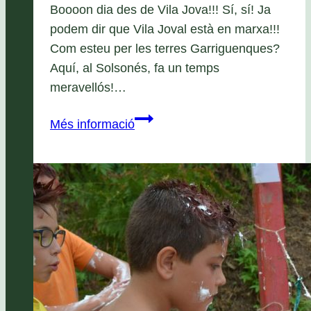
B oooon dia des de Vila Jova!!! Sí, sí! Ja
podem dir que Vila Joval està en marxa!!!
Com esteu per les terres Garriguenques?
Aquí, al Solsonés, fa un temps
meravellós!…
El
Més informació
poble…
reconstruit!!