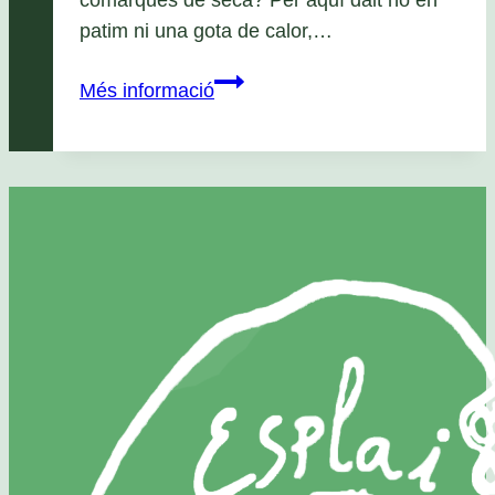
comarques de secà? Per aquí dalt no en
patim ni una gota de calor,…
Dia
Més informació
2
–
Colònies
2012