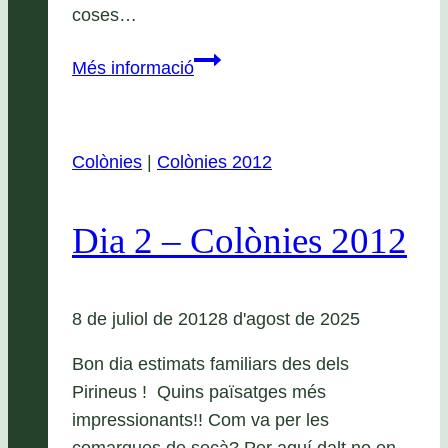
coses…
Estiu
Més informació
Apassomi
2022:
Colònies,
Colònies
|
Colònies 2012
Campaments
i
Mini
Dia 2 – Colònies 2012
Casals!
8 de juliol de 2012
8 d'agost de 2025
Bon dia estimats familiars des dels
Pirineus ! Quins païsatges més
impressionants!! Com va per les