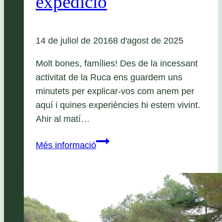
expedició
14 de juliol de 2016
8 d'agost de 2025
Molt bones, famílies! Des de la incessant
activitat de la Ruca ens guardem uns
minutets per explicar-vos com anem per
aquí i quines experiències hi estem vivint.
Ahir al matí…
Sisè
Més informació
dia:
la
gran
expedició