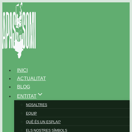
Vés
al
contingut
INICI
ACTUALITAT
BLOG
ENTITAT
NOSALTRES
EQUIP
QUÈ ÉS UN ESPLAI?
ELS NOSTRES SÍMBOLS