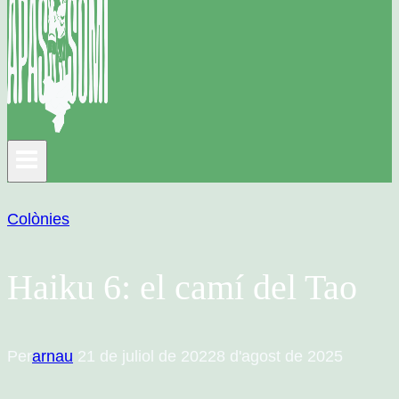
Colònies
Haiku 6: el camí del Tao
Per
arnau
21 de juliol de 2022
8 d'agost de 2025